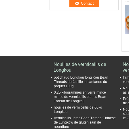
Nouilles de vermicellis de
No
Longkou
ver
pot chaud Longkou long Kou Bean
l'a
Threads de famille instantanée du
ver
paquet 100g
Nou
0,25 kilogrammes en verre mince
asia
mince de vermicellis blancs Bean
Pré
Thread de Longkou
riz
nouilles de vermicellis de 60kg
Nou
Longkou
sèc
Vermicellis libres Bean Thread Chinese
le 
de Lungkow de gluten sain de
nourriture