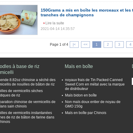
150Grams a mis en boîte les morceaux et les
tranches de champignons
Lire la suite
2021-04-14 14:35:57
Page 1 of 4
|<
<<
1
2
3
4
odles à base de riz
Maïs en boîte
micelli
mende 8.82oz chinoise a séché des
noyaux frais de Tin Packed Canned
micellis de nouilles de bâton de riz
Sweet Corn en métal avec la marque
de distributeur
illes de vermicellis sèches
tiques de riz
Maïs bidon en boîte
paration chinoise de vermicellis de
Non maïs doux entier de noyau de
 dans sain chinois
GMO 150g
illes de vermicellis instantanées
Maïs en boîte par Chinois
hes de riz de bâton de farine dans
Chinois