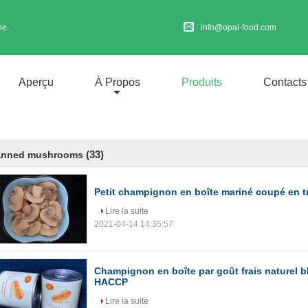
ne.
info@opal-food.com
Aperçu
À Propos
Produits
Contacts
(33)
anned mushrooms
Petit champignon en boîte mariné coupé en 
Lire la suite
2021-04-14 14:35:57
Champignon en boîte par goût frais naturel 
HACCP
Lire la suite