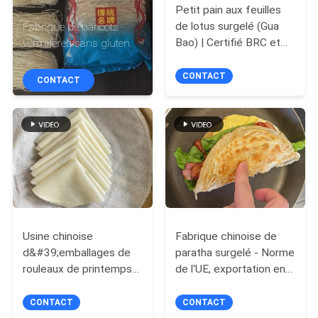
D'USINE
Petit pain aux feuilles
de lotus surgelé (Gua
Fabrique de haricots
Bao) | Certifié BRC et
vermifères sans gluten.
CONTRÔLE
HALAL | Norme
européenne | Usine
CONTACT
DE
CONTACT
chinoise de vente en
QUALITÉ
gros pour la restauration
rapide
CONTACTEZ-
NOUS
DEMANDEZ
Usine chinoise
Fabrique chinoise de
UNE
d&#39;emballages de
paratha surgelé - Norme
CITATION
rouleaux de printemps
de l'UE, exportation en
surgelés | Norme
vrac de paratha pour les
européenne, plats à
fast-foods et les plats
CONTACT
CONTACT
PLAN