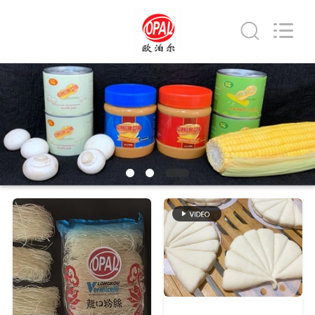
Co.,Ltd.
All
Rights
Reserved.
Developed
by
ECER
MAISON
DES
PRODUITS
AU
SUJET
DE
NOUS
VISITE