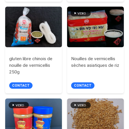
emporter et
à emporter de l'UE
restauration rapide au
DU
Royaume-Uni adaptés
SITE
PRIVACY
POLICY
gluten libre chinois de
Nouilles de vermicellis
nouille de vermicellis
sèches asiatiques de riz
250g
CONTACT
CONTACT