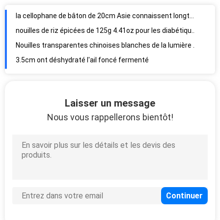
la cellophane de bâton de 20cm Asie connaissent longtemps Bean Vermicelli organique
nouilles de riz épicées de 125g 4.41oz pour les diabétiques ivres de nouilles
Nouilles transparentes chinoises blanches de la lumière 250g Longkou de céréale secondaire
3.5cm ont déshydraté l'ail foncé fermenté
Ail déshydraté frais chinois de nouvelle culture
ail 100 noir fermenté naturel de 4cm pour faire la mélanine
100 organiques ail noir fermenté naturel Allicin
Laisser un message
supplément noir fermenté sec d'ail
Nous vous rappellerons bientôt!
La catégorie de nourriture biologique a fermenté l'ail noir pour l'hypertension
5.5cm ont fermenté les produits noirs d'ail
Pea Starch Cut 18-20cm Malaisie longue connaissent Bean Vermicelli organique
Le Maroc aucune nouilles de vermicellis sèches additives de Longxu Longkou
Tradition chinoise Bean Thread Longkou Vermicelli Noodles
Vermicellis libres Bean Thread Chinese de Lungkow de gluten sain de nourriture
3-5 Asiatique minimum Mung Bean Clear Longkou Vermicelli Noodles en bonne santé