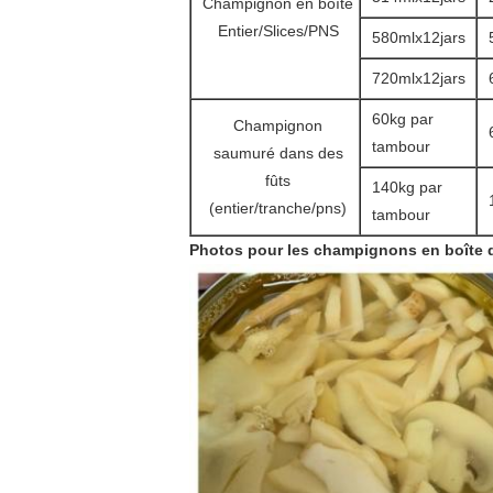
Champignon en boîte
Entier/Slices/PNS
580mlx12jars
720mlx12jars
60kg par
Champignon
tambour
saumuré dans des
fûts
140kg par
(entier/tranche/pns)
tambour
Photos pour les champignons en boîte