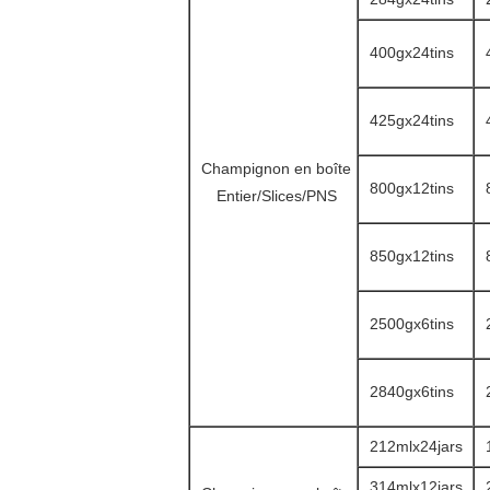
400gx24tins
425gx24tins
Champignon en boîte
800gx12tins
Entier/Slices/PNS
850gx12tins
2500gx6tins
2840gx6tins
212mlx24jars
314mlx12jars