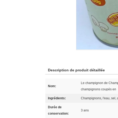
Description de produit détaillée
Le champignon de Champig
Nom:
champignons coupés en
Ingrédients:
Champignons, l'eau, sel, a
Durée de
3 ans
conservation: