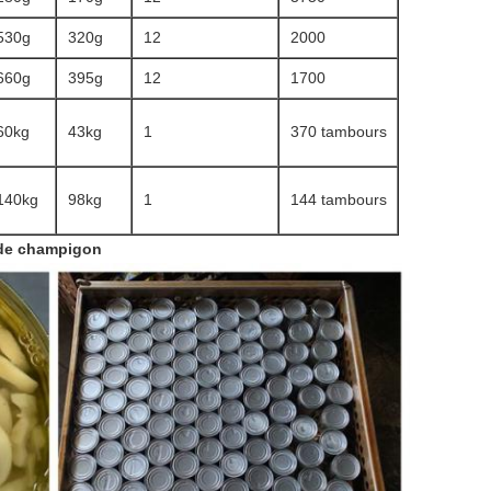
530g
320g
12
2000
660g
395g
12
1700
60kg
43kg
1
370 tambours
140kg
98kg
1
144 tambours
 de champigon