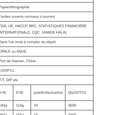
Papier/lithographie
Faciles ouverts normaux s'ouvrent
FDA, UE, HACCP, BRC, STATISTIQUES FINANCIÈRE
INTERNATIONALE, CQC, VIANDE HALAL
Dans l'un mois à compter du dépôt
OPALE ou ANGE
Port de Xiamen, Chine
1X20FCL
T/T, D/P etc.
N.W.
D.W.
pots/boîtes/carton
Qty/20'FCL
184g
114g
24
3600
284g
156g
24
3400