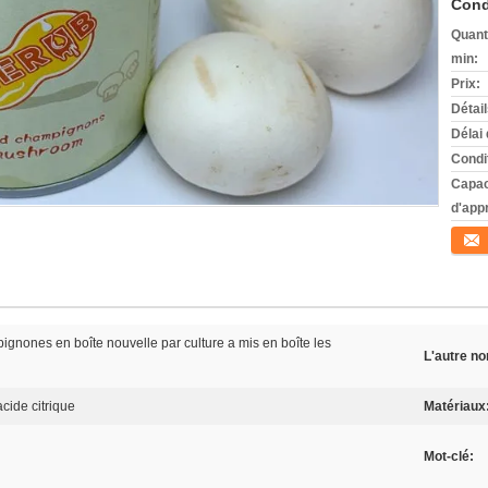
Cond
Quant
min:
Prix:
Détai
Délai 
Condi
Capac
d'app
Conta
nones en boîte nouvelle par culture a mis en boîte les
L'autre n
cide citrique
Matériaux
Mot-clé: