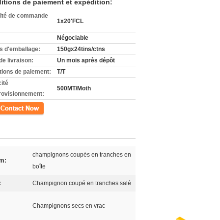
itions de paiement et expédition:
ité de commande
1x20'FCL
Négociable
ls d'emballage:
150gx24tins/ctns
de livraison:
Un mois après dépôt
tions de paiement:
T/T
ité
500MT/Moth
rovisionnement:
ct
champignons coupés en tranches en
om:
boîte
:
Champignon coupé en tranches salé
Champignons secs en vrac