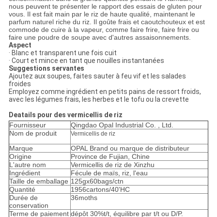
nous peuvent te présenter le rapport des essais de gluten pour
vous. Il est fait main par le riz de haute qualité, maintenant le
parfum naturel riche du riz. Il goûte frais et caoutchouteux et est
commode de cuire à la vapeur, comme faire frire, faire frire ou
faire une poudre de soupe avec d'autres assaisonnements.
Aspect
· Blanc et transparent une fois cuit
· Court et mince en tant que nouilles instantanées
Suggestions servantes
Ajoutez aux soupes, faites sauter à feu vif et les salades
froides
Employez comme ingrédient en petits pains de ressort froids,
avec les légumes frais, les herbes et le tofu ou la crevette
Deatails pour des vermicellis de riz
Fournisseur
Qingdao Opal Industrial Co. , Ltd.
Nom de produit
Vermicellis de riz
Marque
OPAL Brand ou marque de distributeur
Origine
Province de Fujian, Chine
L'autre nom
Vermicellis de riz de Xinzhu
Ingrédient
Fécule de maïs, riz, l'eau
Taille de emballage
125gx60bags/ctn
Quantité
1956cartons/40'HC
Durée de
36moths
conservation
Terme de paiement
dépôt 30%t/t, équilibre par t/t ou D/P.