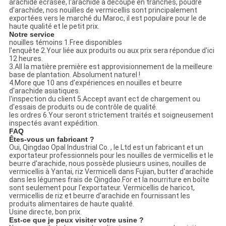
arachide écrasée, l'arachide a découpé en tranches, poudre
d'arachide, nos nouilles de vermicellis sont principalement
exportées vers le marché du Maroc, il est populaire pour le de
haute qualité et le petit prix.
Notre service
nouilles témoins 1.Free disponibles
l'enquête 2.Your liée aux produits ou aux prix sera répondue d'ici
12 heures.
3.All la matière première est approvisionnement de la meilleure
base de plantation. Absolument naturel !
4.More que 10 ans d'expériences en nouilles et beurre
d'arachide asiatiques.
l'inspection du client 5.Accept avant ect de chargement ou
d'essais de produits ou de contrôle de qualité.
les ordres 6.Your seront strictement traités et soigneusement
inspectés avant expédition.
FAQ
Êtes-vous un fabricant ?
Oui, Qingdao Opal Industrial Co. , le Ltd est un fabricant et un
exportateur professionnels pour les nouilles de vermicellis et le
beurre d'arachide, nous possède plusieurs usines, nouilles de
vermicellis à Yantai, riz Vermicelli dans Fujian, butter d'arachide
dans les légumes frais de Qingdao.For et la nourriture en boîte
sont seulement pour l'exportateur. Vermicellis de haricot,
vermicellis de riz et beurre d'arachide en fournissant les
produits alimentaires de haute qualité.
Usine directe, bon prix.
Est-ce que je peux visiter votre usine ?