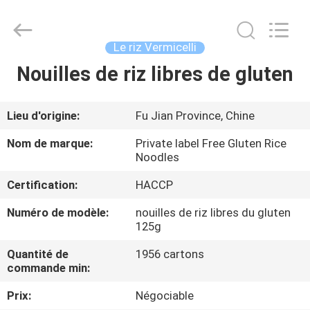
Opal
Industrial
Co.,Ltd.
All
Rights
Le riz Vermicelli
Reserved.
Developed
by
Nouilles de riz libres de gluten
MAISON
ECER
DES
Lieu d'origine:
Fu Jian Province, Chine
PRODUITS
Nom de marque:
Private label Free Gluten Rice
Noodles
AU
Certification:
HACCP
SUJET
Numéro de modèle:
nouilles de riz libres du gluten
125g
DE
NOUS
Quantité de
1956 cartons
commande min:
VISITE
Prix:
Négociable