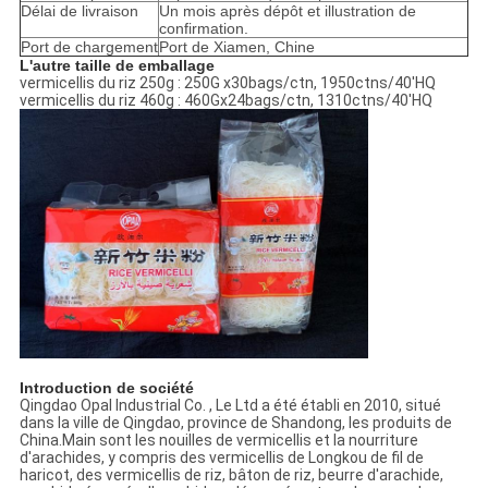
Délai de livraison
Un mois après dépôt et illustration de
confirmation.
Port de chargement
Port de Xiamen, Chine
L'autre taille de emballage
vermicellis du riz 250g : 250G x30bags/ctn, 1950ctns/40'HQ
vermicellis du riz 460g : 460Gx24bags/ctn, 1310ctns/40'HQ
Introduction de société
Qingdao Opal Industrial Co. , Le Ltd a été établi en 2010, situé
dans la ville de Qingdao, province de Shandong, les produits de
China.Main sont les nouilles de vermicellis et la nourriture
d'arachides, y compris des vermicellis de Longkou de fil de
haricot, des vermicellis de riz, bâton de riz, beurre d'arachide,