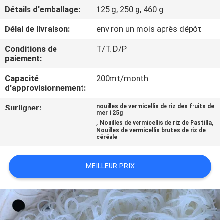
D'USINE
Détails d'emballage:
125 g, 250 g, 460 g
Délai de livraison:
environ un mois après dépôt
CONTRÔLE
Conditions de
T/T, D/P
DE
paiement:
QUALITÉ
Capacité
200mt/month
d'approvisionnement:
CONTACTEZ-
Surligner:
nouilles de vermicellis de riz des fruits de
mer 125g
NOUS
,
,
Nouilles de vermicellis de riz de Pastilla
Nouilles de vermicellis brutes de riz de
céréale
DEMANDEZ
MEILLEUR PRIX
UNE
CITATION
PLAN