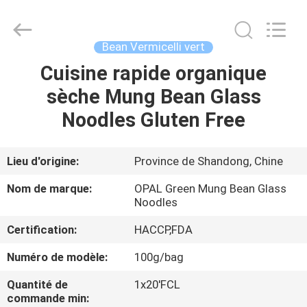
Industrial
Co.,Ltd.
All
Rights
Reserved.
Bean Vermicelli vert
Developed
by
Cuisine rapide organique
MAISON
ECER
sèche Mung Bean Glass
DES
Noodles Gluten Free
PRODUITS
Lieu d'origine:
Province de Shandong, Chine
AU
Nom de marque:
OPAL Green Mung Bean Glass
SUJET
Noodles
DE
Certification:
HACCP,FDA
NOUS
Numéro de modèle:
100g/bag
Quantité de
1x20'FCL
VISITE
commande min: