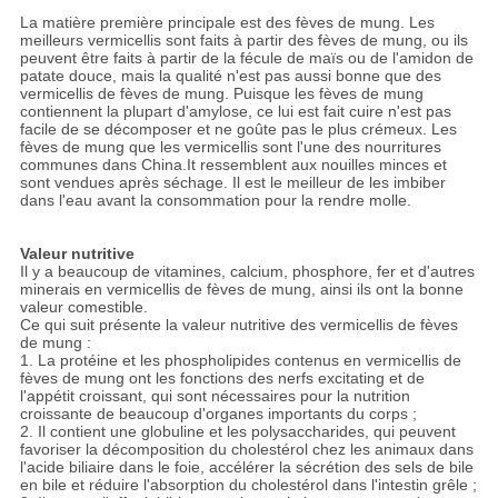
La matière première principale est des fèves de mung. Les
meilleurs vermicellis sont faits à partir des fèves de mung, ou ils
peuvent être faits à partir de la fécule de maïs ou de l'amidon de
patate douce, mais la qualité n'est pas aussi bonne que des
vermicellis de fèves de mung. Puisque les fèves de mung
contiennent la plupart d'amylose, ce lui est fait cuire n'est pas
facile de se décomposer et ne goûte pas le plus crémeux. Les
fèves de mung que les vermicellis sont l'une des nourritures
communes dans China.It ressemblent aux nouilles minces et
sont vendues après séchage. Il est le meilleur de les imbiber
dans l'eau avant la consommation pour la rendre molle.
Valeur nutritive
Il y a beaucoup de vitamines, calcium, phosphore, fer et d'autres
minerais en vermicellis de fèves de mung, ainsi ils ont la bonne
valeur comestible.
Ce qui suit présente la valeur nutritive des vermicellis de fèves
de mung :
1. La protéine et les phospholipides contenus en vermicellis de
fèves de mung ont les fonctions des nerfs excitating et de
l'appétit croissant, qui sont nécessaires pour la nutrition
croissante de beaucoup d'organes importants du corps ;
2. Il contient une globuline et les polysaccharides, qui peuvent
favoriser la décomposition du cholestérol chez les animaux dans
l'acide biliaire dans le foie, accélérer la sécrétion des sels de bile
en bile et réduire l'absorption du cholestérol dans l'intestin grêle ;