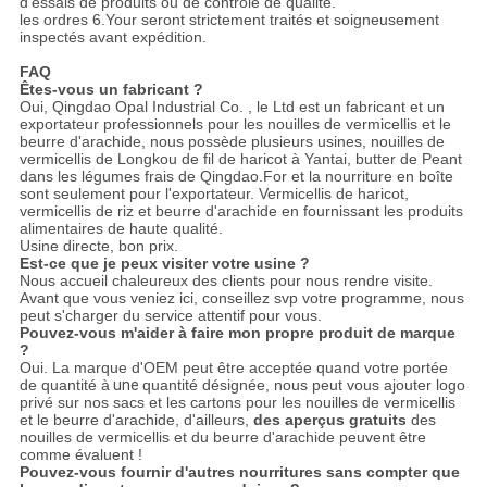
d'essais de produits ou de contrôle de qualité.
les ordres 6.Your seront strictement traités et soigneusement
inspectés avant expédition.
FAQ
Êtes-vous un fabricant ?
Oui, Qingdao Opal Industrial Co. , le Ltd est un fabricant et un
exportateur professionnels pour les nouilles de vermicellis et le
beurre d'arachide, nous possède plusieurs usines, nouilles de
vermicellis de Longkou de fil de haricot à Yantai, butter de Peant
dans les légumes frais de Qingdao.For et la nourriture en boîte
sont seulement pour l'exportateur. Vermicellis de haricot,
vermicellis de riz et beurre d'arachide en fournissant les produits
alimentaires de haute qualité.
Usine directe, bon prix.
Est-ce que je peux visiter votre usine ?
Nous accueil chaleureux des clients pour nous rendre visite.
Avant que vous veniez ici, conseillez svp votre programme, nous
peut s'charger du service attentif pour vous.
Pouvez-vous m'aider à faire mon propre produit de marque
?
Oui. La marque d'OEM peut être acceptée quand votre portée
de quantité à
une
quantité désignée, nous peut vous ajouter logo
privé sur nos sacs et les cartons pour les nouilles de vermicellis
et le beurre d'arachide, d'ailleurs,
des aperçus gratuits
des
nouilles de vermicellis et du beurre d'arachide peuvent être
comme évaluent !
Pouvez-vous fournir d'autres nourritures sans compter que