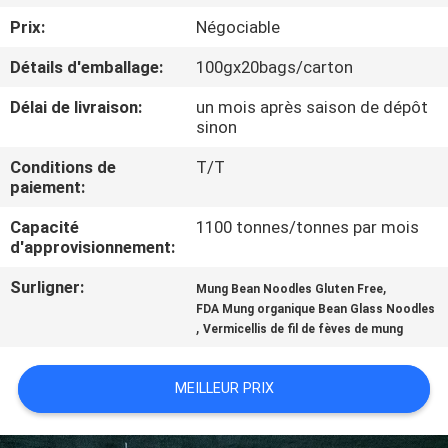
D'USINE
Prix:
Négociable
Détails d'emballage:
100gx20bags/carton
CONTRÔLE
Délai de livraison:
un mois après saison de dépôt
DE
sinon
QUALITÉ
Conditions de
T/T
paiement:
CONTACTEZ-
Capacité
1100 tonnes/tonnes par mois
NOUS
d'approvisionnement:
Surligner:
,
Mung Bean Noodles Gluten Free
DEMANDEZ
FDA Mung organique Bean Glass Noodles
,
Vermicellis de fil de fèves de mung
UNE
CITATION
MEILLEUR PRIX
PLAN