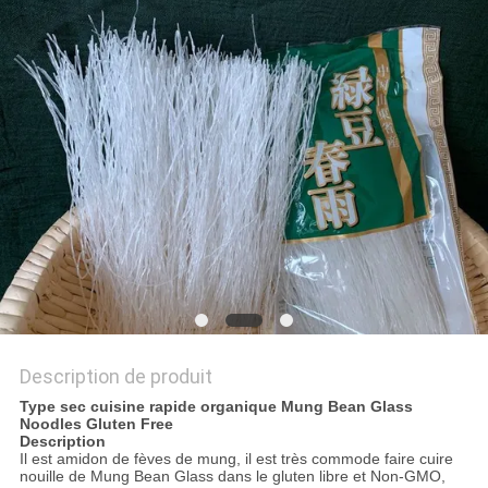
DU
SITE
PRIVACY
POLICY
Description de produit
Type sec cuisine rapide organique Mung Bean Glass
Noodles Gluten Free
Description
Il est amidon de fèves de mung, il est très commode faire cuire
nouille de Mung Bean Glass dans le gluten libre et Non-GMO,