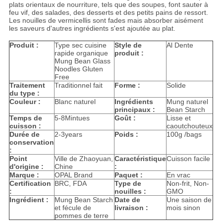
plats orientaux de nourriture, tels que des soupes, font sauter à
feu vif, des salades, des desserts et des petits pains de ressort.
Les nouilles de vermicellis sont fades mais absorber aisément
les saveurs d'autres ingrédients s'est ajoutée au plat.
Produit :
Type sec cuisine
Style de
Al Dente
rapide organique
produit :
Mung Bean Glass
Noodles Gluten
Free
Traitement
Traditionnel fait
Forme :
Solide
du type :
Couleur :
Blanc naturel
Ingrédients
Mung naturel
principaux :
Bean Starch
Temps de
5-8Mintues
Goût :
Lisse et
cuisson :
caoutchouteux
Durée de
2-3years
Poids :
100g /bags
conservation
:
Point
Ville de Zhaoyuan,
Caractéristique
Cuisson facile
d'origine :
Chine
:
Marque :
OPAL Brand
Paquet :
En vrac
Certification
BRC, FDA
Type de
Non-frit, Non-
:
nouilles :
GMO
Ingrédient :
Mung Bean Starch
Date de
Une saison de
et fécule de
livraison :
mois sinon
pommes de terre