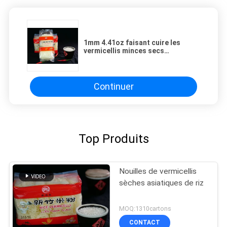
1mm 4.41oz faisant cuire les
vermicellis minces secs
croustillants de riz
Continuer
Top Produits
Nouilles de vermicellis
sèches asiatiques de riz
MOQ:1310cartons
CONTACT