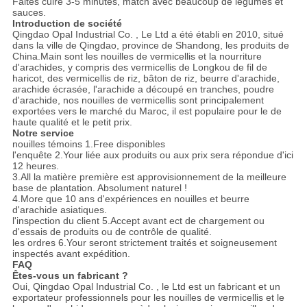
Faites cuire 3-5 minutes, match avec beaucoup de légumes et
sauces.
Introduction de société
Qingdao Opal Industrial Co. , Le Ltd a été établi en 2010, situé
dans la ville de Qingdao, province de Shandong, les produits de
China.Main sont les nouilles de vermicellis et la nourriture
d'arachides, y compris des vermicellis de Longkou de fil de
haricot, des vermicellis de riz, bâton de riz, beurre d'arachide,
arachide écrasée, l'arachide a découpé en tranches, poudre
d'arachide, nos nouilles de vermicellis sont principalement
exportées vers le marché du Maroc, il est populaire pour le de
haute qualité et le petit prix.
Notre service
nouilles témoins 1.Free disponibles
l'enquête 2.Your liée aux produits ou aux prix sera répondue d'ici
12 heures.
3.All la matière première est approvisionnement de la meilleure
base de plantation. Absolument naturel !
4.More que 10 ans d'expériences en nouilles et beurre
d'arachide asiatiques.
l'inspection du client 5.Accept avant ect de chargement ou
d'essais de produits ou de contrôle de qualité.
les ordres 6.Your seront strictement traités et soigneusement
inspectés avant expédition.
FAQ
Êtes-vous un fabricant ?
Oui, Qingdao Opal Industrial Co. , le Ltd est un fabricant et un
exportateur professionnels pour les nouilles de vermicellis et le