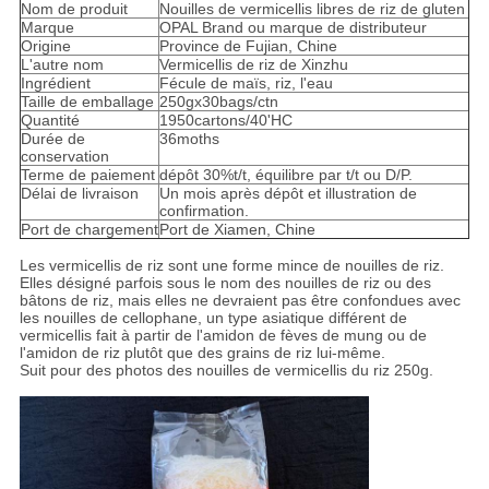
Nom de produit
Nouilles de vermicellis libres de riz de gluten
Marque
OPAL Brand ou marque de distributeur
Origine
Province de Fujian, Chine
L'autre nom
Vermicellis de riz de Xinzhu
Ingrédient
Fécule de maïs, riz, l'eau
Taille de emballage
250gx30bags/ctn
Quantité
1950cartons/40'HC
Durée de
36moths
conservation
Terme de paiement
dépôt 30%t/t, équilibre par t/t ou D/P.
Délai de livraison
Un mois après dépôt et illustration de
confirmation.
Port de chargement
Port de Xiamen, Chine
Les vermicellis de riz sont une forme mince de nouilles de riz.
Elles désigné parfois sous le nom des nouilles de riz ou des
bâtons de riz, mais elles ne devraient pas être confondues avec
les nouilles de cellophane, un type asiatique différent de
vermicellis fait à partir de l'amidon de fèves de mung ou de
l'amidon de riz plutôt que des grains de riz lui-même.
Suit pour des photos des nouilles de vermicellis du riz 250g.