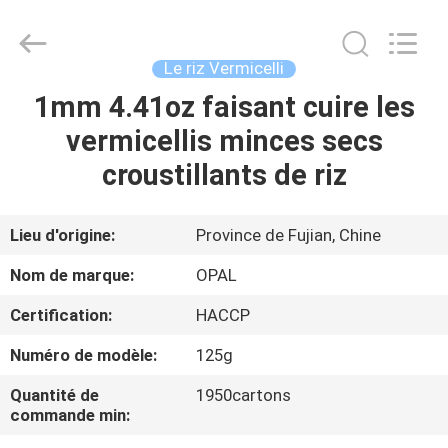
Opal
Industrial
Co.,Ltd.
All
Rights
Le riz Vermicelli
Reserved.
Developed
by
1mm 4.41oz faisant cuire les
MAISON
ECER
vermicellis minces secs
DES
croustillants de riz
PRODUITS
Lieu d'origine:
Province de Fujian, Chine
AU
Nom de marque:
OPAL
SUJET
Certification:
HACCP
DE
Numéro de modèle:
125g
NOUS
Quantité de
1950cartons
commande min:
VISITE