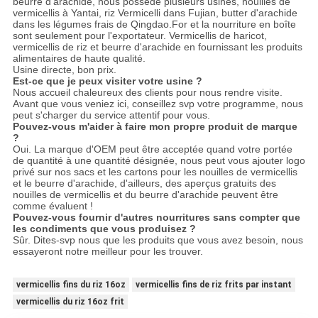
beurre d'arachide, nous possède plusieurs usines, nouilles de
vermicellis à Yantai, riz Vermicelli dans Fujian, butter d'arachide
dans les légumes frais de Qingdao.For et la nourriture en boîte
sont seulement pour l'exportateur. Vermicellis de haricot,
vermicellis de riz et beurre d'arachide en fournissant les produits
alimentaires de haute qualité.
Usine directe, bon prix.
Est-ce que je peux visiter votre usine ?
Nous accueil chaleureux des clients pour nous rendre visite.
Avant que vous veniez ici, conseillez svp votre programme, nous
peut s'charger du service attentif pour vous.
Pouvez-vous m'aider à faire mon propre produit de marque
?
Oui. La marque d'OEM peut être acceptée quand votre portée
de quantité à une quantité désignée, nous peut vous ajouter logo
privé sur nos sacs et les cartons pour les nouilles de vermicellis
et le beurre d'arachide, d'ailleurs, des aperçus gratuits des
nouilles de vermicellis et du beurre d'arachide peuvent être
comme évaluent !
Pouvez-vous fournir d'autres nourritures sans compter que
les condiments que vous produisez ?
Sûr. Dites-svp nous que les produits que vous avez besoin, nous
essayeront notre meilleur pour les trouver.
vermicellis fins du riz 16oz
vermicellis fins de riz frits par instant
vermicellis du riz 16oz frit