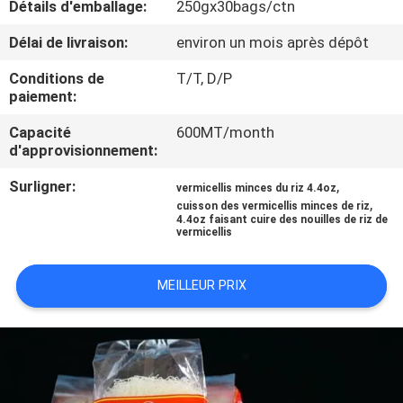
Détails d'emballage:
250gx30bags/ctn
D'USINE
Délai de livraison:
environ un mois après dépôt
CONTRÔLE
Conditions de
T/T, D/P
paiement:
DE
QUALITÉ
Capacité
600MT/month
d'approvisionnement:
Surligner:
,
CONTACTEZ-
vermicellis minces du riz 4.4oz
,
cuisson des vermicellis minces de riz
NOUS
4.4oz faisant cuire des nouilles de riz de
vermicellis
DEMANDEZ
MEILLEUR PRIX
UNE
CITATION
PLAN