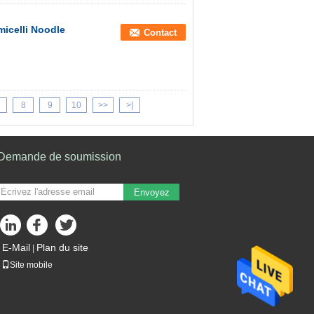
micelli Noodle
Contact
8
9
10
>>
>|
Demande de soumission
Envoyez
E-Mail
Plan du site
|
Site mobile