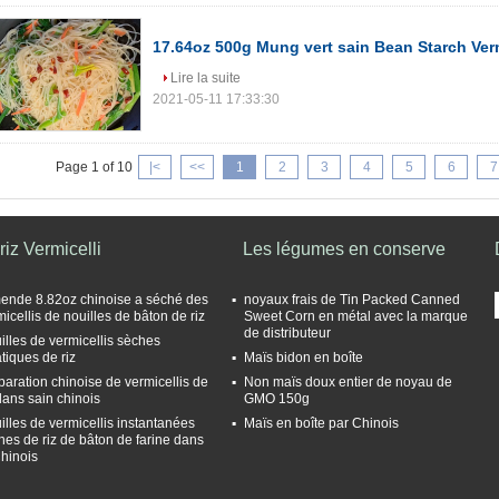
17.64oz 500g Mung vert sain Bean Starch Ver
Lire la suite
2021-05-11 17:33:30
Page 1 of 10
|<
<<
1
2
3
4
5
6
7
riz Vermicelli
Les légumes en conserve
mende 8.82oz chinoise a séché des
noyaux frais de Tin Packed Canned
micellis de nouilles de bâton de riz
Sweet Corn en métal avec la marque
de distributeur
illes de vermicellis sèches
tiques de riz
Maïs bidon en boîte
paration chinoise de vermicellis de
Non maïs doux entier de noyau de
 dans sain chinois
GMO 150g
illes de vermicellis instantanées
Maïs en boîte par Chinois
hes de riz de bâton de farine dans
Chinois