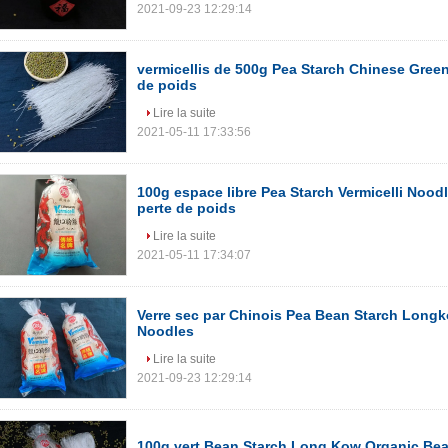
2021-09-23 12:29:14
vermicellis de 500g Pea Starch Chinese Green
de poids
Lire la suite
2021-05-11 17:33:56
100g espace libre Pea Starch Vermicelli Nood
perte de poids
Lire la suite
2021-05-11 17:34:07
Verre sec par Chinois Pea Bean Starch Longk
Noodles
Lire la suite
2021-09-23 12:29:14
100g vert Bean Starch Long Kow Organic Bea