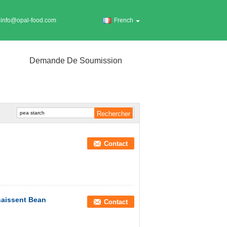
info@opal-food.com
French
Demande De Soumission
Contact
naissent Bean
Contact