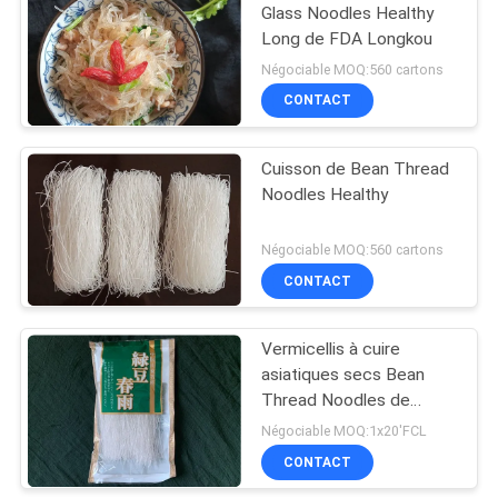
Glass Noodles Healthy
Long de FDA Longkou
Négociable MOQ:560 cartons
CONTACT
Cuisson de Bean Thread
Noodles Healthy
Négociable MOQ:560 cartons
CONTACT
Vermicellis à cuire
asiatiques secs Bean
Thread Noodles de
Mung Longkou
Négociable MOQ:1x20'FCL
CONTACT