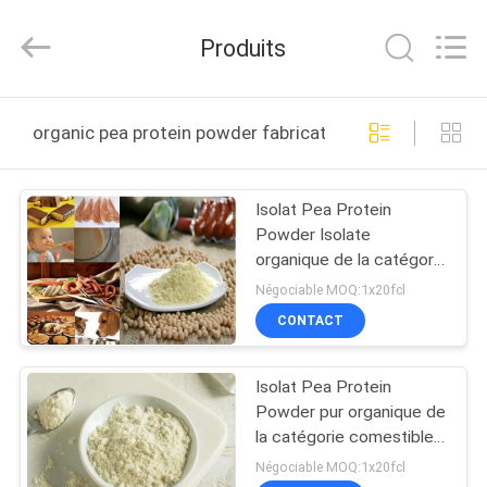
Industrial
Co.,Ltd.
All
Produits
Rights
Reserved.
Developed
by
MAISON
ECER
organic pea protein powder fabrication en ligne
DES
Isolat Pea Protein
PRODUITS
Powder Isolate
organique de la catégorie
AU
comestible 65%
Négociable MOQ:1x20fcl
SUJET
CONTACT
DE
Isolat Pea Protein
NOUS
Powder pur organique de
la catégorie comestible
72%
VISITE
Négociable MOQ:1x20fcl