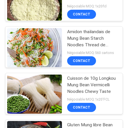
Négociable MOQ:1x20fcl
DU
CONTACT
SITE
Amidon thaïlandais de
PRIVACY
Mung Bean Starch
POLICY
Noodles Thread de
vermicellis instantanés
Négociable MOQ:560 cartons
CONTACT
Cuisson de 10g Longkou
Mung Bean Vermicelli
Noodles Chewy Taste
Négociable MOQ:1x20'FCL
CONTACT
Gluten Mung libre Bean