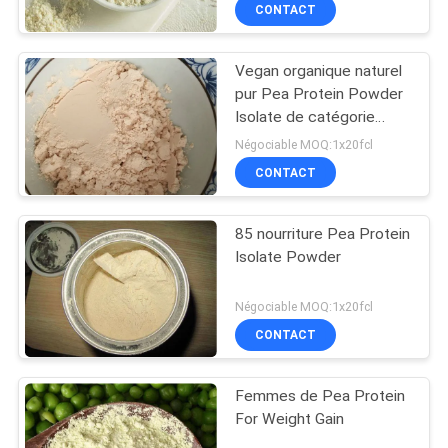
CONTACT
D'USINE
Vegan organique naturel
CONTRÔLE
pur Pea Protein Powder
DE
Isolate de catégorie
comestible
QUALITÉ
Négociable MOQ:1x20fcl
CONTACT
CONTACTEZ-
85 nourriture Pea Protein
NOUS
Isolate Powder
DEMANDEZ
Négociable MOQ:1x20fcl
CONTACT
UNE
CITATION
Femmes de Pea Protein
For Weight Gain
PLAN