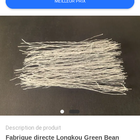
MEILLEUR PRIX
DU
SITE
PRIVACY
POLICY
Description de produit
Fabrique directe Longkou Green Bean