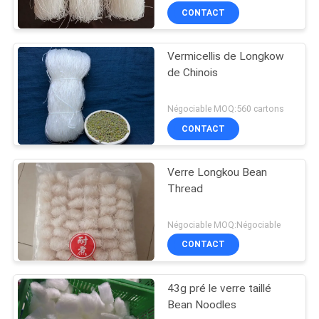
CONTACT
Vermicellis de Longkow
de Chinois
Négociable MOQ:560 cartons
CONTACT
Verre Longkou Bean
Thread
Négociable MOQ:Négociable
CONTACT
43g pré le verre taillé
Bean Noodles