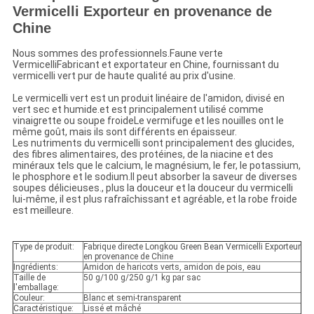
Vermicelli Exporteur en provenance de
Chine
Nous sommes des professionnels.
Faune verte
Vermicelli
Fabricant et exportateur en Chine, fournissant du
vermicelli vert pur de haute qualité au prix d'usine.
Le vermicelli vert est un produit linéaire de l'amidon, divisé en
vert sec et humide.et est principalement utilisé comme
vinaigrette ou soupe froideLe vermifuge et les nouilles ont le
même goût, mais ils sont différents en épaisseur.
Les nutriments du vermicelli sont principalement des glucides,
des fibres alimentaires, des protéines, de la niacine et des
minéraux tels que le calcium, le magnésium, le fer, le potassium,
le phosphore et le sodium.Il peut absorber la saveur de diverses
soupes délicieuses., plus la douceur et la douceur du vermicelli
lui-même, il est plus rafraîchissant et agréable, et la robe froide
est meilleure.
Type de produit:
Fabrique directe Longkou Green Bean Vermicelli Exporteur
en provenance de Chine
Ingrédients:
Amidon de haricots verts, amidon de pois, eau
Taille de
50 g/100 g/250 g/1 kg par sac
l'emballage:
Couleur:
Blanc et semi-transparent
Caractéristique:
Lissé et mâché