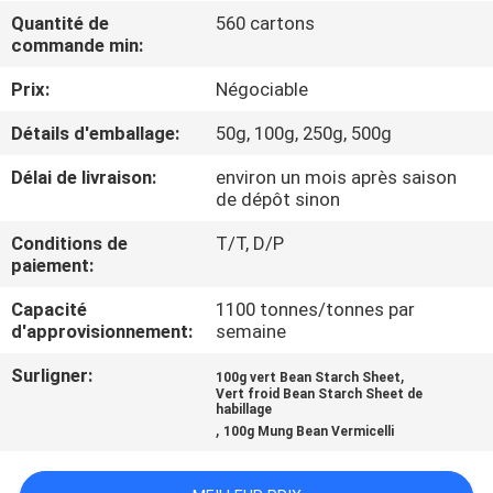
D'USINE
Quantité de
560 cartons
commande min:
CONTRÔLE
Prix:
Négociable
DE
Détails d'emballage:
50g, 100g, 250g, 500g
QUALITÉ
Délai de livraison:
environ un mois après saison
de dépôt sinon
CONTACTEZ-
Conditions de
T/T, D/P
paiement:
NOUS
Capacité
1100 tonnes/tonnes par
d'approvisionnement:
semaine
DEMANDEZ
UNE
Surligner:
,
100g vert Bean Starch Sheet
Vert froid Bean Starch Sheet de
CITATION
habillage
,
100g Mung Bean Vermicelli
PLAN