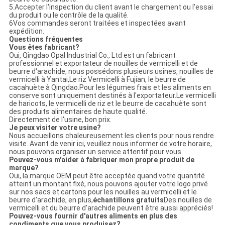
5.Accepter l'inspection du client avant le chargement ou l'essai
du produit ou le contrôle de la qualité.
6Vos commandes seront traitées et inspectées avant
expédition.
Questions fréquentes
Vous êtes fabricant?
Oui, Qingdao Opal Industrial Co., Ltd est un fabricant
professionnel et exportateur de nouilles de vermicelli et de
beurre d'arachide, nous possédons plusieurs usines, nouilles de
vermicelli à Yantai,Le riz Vermicelli à Fujian, le beurre de
cacahuète à Qingdao.Pour les légumes frais et les aliments en
conserve sont uniquement destinés à l'exportateur.Le vermicelli
de haricots, le vermicelli de riz et le beurre de cacahuète sont
des produits alimentaires de haute qualité.
Directement de l'usine, bon prix.
Je peux visiter votre usine?
Nous accueillons chaleureusement les clients pour nous rendre
visite. Avant de venir ici, veuillez nous informer de votre horaire,
nous pouvons organiser un service attentif pour vous.
Pouvez-vous m'aider à fabriquer mon propre produit de
marque?
Oui, la marque OEM peut être acceptée quand votre quantité
atteint un montant fixé, nous pouvons ajouter votre logo privé
sur nos sacs et cartons pour les nouilles au vermicelli et le
beurre d'arachide, en plus,
échantillons gratuits
Des nouilles de
vermicelli et du beurre d'arachide peuvent être aussi appréciés!
Pouvez-vous fournir d'autres aliments en plus des
condiments que vous produisez?