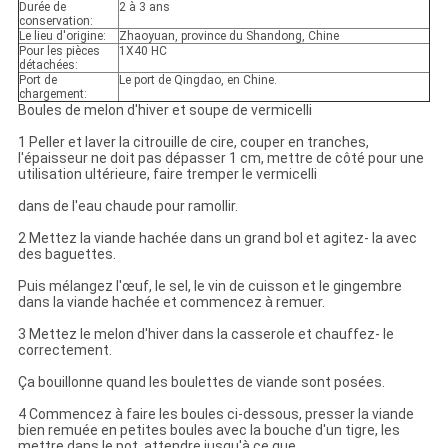
Durée de
2 à 3 ans
conservation:
Le lieu d'origine:
Zhaoyuan, province du Shandong, Chine
Pour les pièces
1X40 HC
détachées:
Port de
Le port de Qingdao, en Chine.
chargement:
Boules de melon d'hiver et soupe de vermicelli
1 Peller et laver la citrouille de cire, couper en tranches,
l'épaisseur ne doit pas dépasser 1 cm, mettre de côté pour une
utilisation ultérieure, faire tremper le vermicelli
dans de l'eau chaude pour ramollir.
2 Mettez la viande hachée dans un grand bol et agitez- la avec
des baguettes.
Puis mélangez l'œuf, le sel, le vin de cuisson et le gingembre
dans la viande hachée et commencez à remuer.
3 Mettez le melon d'hiver dans la casserole et chauffez- le
correctement.
Ça bouillonne quand les boulettes de viande sont posées.
4 Commencez à faire les boules ci-dessous, presser la viande
bien remuée en petites boules avec la bouche d'un tigre, les
mettre dans le pot, attendre jusqu'à ce que