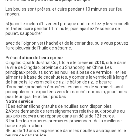
Les boules sont prêtes, et cuire pendant 10 minutes sur feu
moyen.
5Quand le melon d'hiver est presque cuit, mettez-y le vermicelli
et faites cuire pendant 1 minute, puis ajoutez l'essence de
poulet, saupoudrer
avec de l'oignon vert haché et de la coriandre, puis vous pouvez
faire pleuvoir de l'huile de sésame.
Présentation de l'entreprise
Qingdao Opal Industrial Co., Ltd a été créée
en 2010
, situé dans
la ville de Qingdao, province du Shandong, en Chine. Les
principaux produits sont les nouilles à base de vermicelli et les
aliments à base de cacahuètes, y compris le vermicelli à long fil
de haricots, le vermicelli de riz, le bâton de riz, le beurre
d'arachide,arachides écraséesLes nouilles de vermicelli sont
principalement exportées vers le marché marocain, populaires
pour leur qualité et leur prix bas.
Notre service
1Des échantillons gratuits de nouilles sont disponibles.
2.Votre demande de renseignements relative aux produits ou
aux prix recevra une réponse dans un délai de 12 heures.
3Toutes les matières premières proviennent de la meilleure
base de plantation.
4Plus de 10 ans d'expérience dans les nouilles asiatiques et le
beurre de cacahuète.