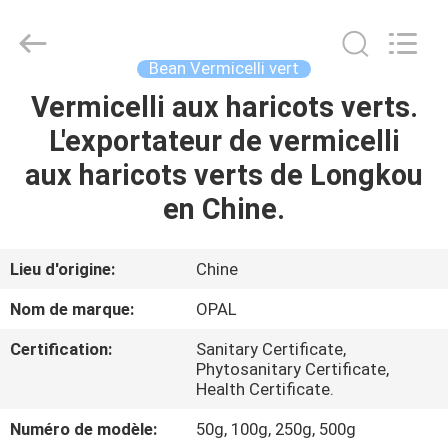
Co.,Ltd.
All
Rights
Reserved.
Developed
Bean Vermicelli vert
by
ECER
Vermicelli aux haricots verts.
MAISON
L'exportateur de vermicelli
DES
aux haricots verts de Longkou
PRODUITS
en Chine.
AU
Lieu d'origine:
Chine
SUJET
Nom de marque:
OPAL
DE
Certification:
Sanitary Certificate,
NOUS
Phytosanitary Certificate,
Health Certificate.
VISITE
Numéro de modèle:
50g, 100g, 250g, 500g