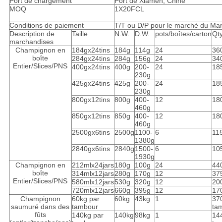
Port de chargement
Port de Xiamen, Chine
MOQ
1X20FCL
Conditions de paiement
T/T ou D/P pour le marché du Ma
Description de
Taille
N.W.
D.W.
pots/boîtes/carton
Qt
marchandises
Champignon en
184gx24tins
184g
114g
24
36
boîte
284gx24tins
284g
156g
24
34
Entier/Slices/PNS
400gx24tins
400g
200-
24
18
230g
425gx24tins
425g
200-
24
18
230g
800gx12tins
800g
400-
12
18
460g
850gx12tins
850g
400-
12
18
460g
2500gx6tins
2500g
1100-
6
11
1380g
2840gx6tins
2840g
1500-
6
10
1930g
Champignon en
212mlx24jars
180g
100g
24
44
boîte
314mlx12jars
280g
170g
12
37
Entier/Slices/PNS
580mlx12jars
530g
320g
12
20
720mlx12jars
660g
395g
12
17
Champignon
60kg par
60kg
43kg
1
37
saumuré dans des
tambour
ta
fûts
140kg par
140kg
98kg
1
14