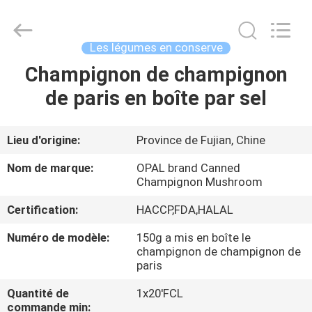
Qingdao
Opal
Industrial
Co.,Ltd.
All
Les légumes en conserve
Rights
Reserved.
Champignon de champignon
MAISON
Developed
by
ECER
de paris en boîte par sel
DES
PRODUITS
Lieu d'origine:
Province de Fujian, Chine
Nom de marque:
OPAL brand Canned
AU
Champignon Mushroom
SUJET
Certification:
HACCP,FDA,HALAL
DE
Numéro de modèle:
150g a mis en boîte le
champignon de champignon de
NOUS
paris
Quantité de
1x20'FCL
VISITE
commande min: