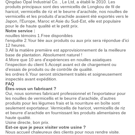
Qingdao Opal Industrial Co. , Le Ltd, a établi le 2010. Les
produits principaux sont des vermicellis de Longkou de fil de
haricot, vermicellis de riz et le beurre d'arachide, nos nouilles de
vermicellis et les produits d'arachide avaient été exportés vers le
Japon, l'Europe, Maroc et Asie du Sud-Est, elle est populaire
pour le de haute qualité et le petit prix.
Notre service :
nouilles témoins 1.Free disponibles
l'enquête 2.Your liée aux produits ou aux prix sera répondue d'ici
12 heures.
3.All la matière première est approvisionnement de la meilleure
base de plantation. Absolument naturel !
4.More que 10 ans d'expériences en nouilles asiatiques
l'inspection du client 5.Accept avant ect de chargement ou
d'essais de produits ou de contrôle de qualité.
les ordres 6.Your seront strictement traités et soigneusement
inspectés avant expédition.
FAQ
Êtes-vous un fabricant ?
Oui, nous sommes fabricant professionnel et l'exportateur pour
les nouilles de vermicellis et le beurre d'arachide, d'autres
produits pour les légumes frais et la nourriture en boîte sont
seulement exportateur. Vermicellis de haricot, vermicellis de riz
et beurre d'arachide en fournissant les produits alimentaires de
haute qualité.
Usine directe, bon prix.
Est-ce que je peux visiter votre usine ?
Nous accueil chaleureux des clients pour nous rendre visite.