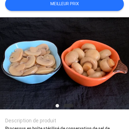
MEILLEUR PRIX
DU
SITE
PRIVACY
POLICY
Description de produit
Processus en boîte stérilisé de conservation de sel de