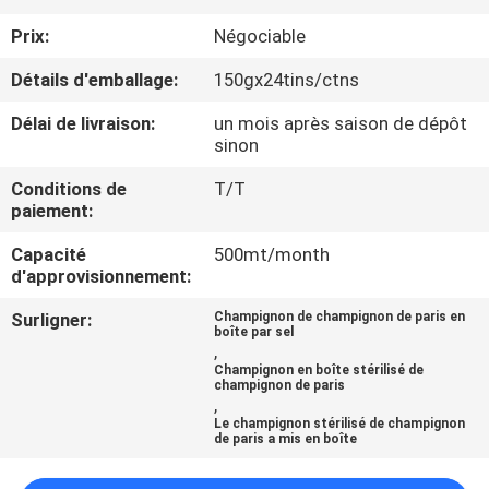
D'USINE
Prix:
Négociable
Détails d'emballage:
150gx24tins/ctns
CONTRÔLE
DE
Délai de livraison:
un mois après saison de dépôt
sinon
QUALITÉ
Conditions de
T/T
paiement:
CONTACTEZ-
Capacité
500mt/month
NOUS
d'approvisionnement:
Surligner:
Champignon de champignon de paris en
DEMANDEZ
boîte par sel
,
UNE
Champignon en boîte stérilisé de
champignon de paris
,
CITATION
Le champignon stérilisé de champignon
de paris a mis en boîte
PLAN